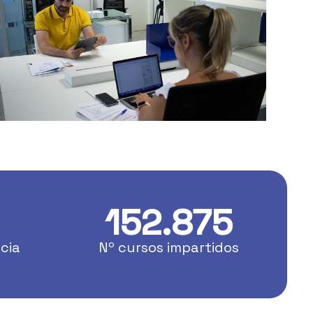
152.875
cia
Nº cursos impartidos