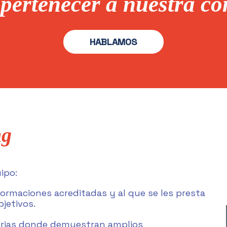
 pertenecer a nuestra c
HABLAMOS
ng
ipo:
 formaciones acreditadas y al que se les presta
bjetivos.
erias donde demuestran amplios