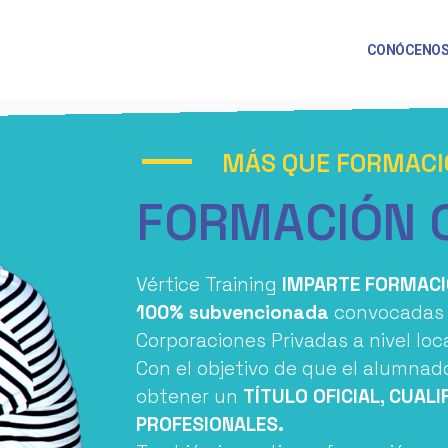
CONÓCENO
MÁS QUE FORMACI
FORMACIÓN O
Vértice Training
IMPARTE FORMACI
100% subvencionada
convocadas p
Corporaciones Privadas a nivel loca
Con el objetivo de que el alumna
obtener un
TÍTULO OFICIAL, CUAL
PROFESIONALES.