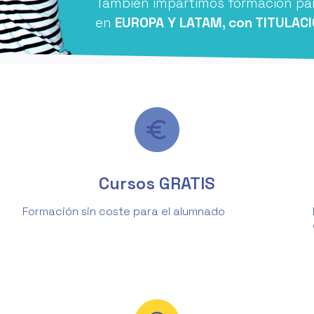
También impartimos formación par
en
EUROPA Y LATAM, con TITULACI
Cursos GRATIS
Formación sin coste para el alumnado