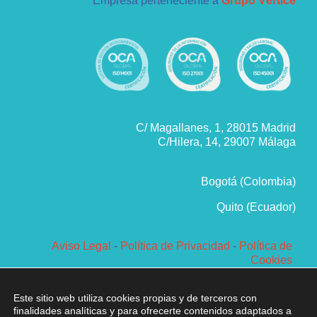
Empresa perteneciente a
Grupo Vértice
C/ Magallanes, 1, 28015 Madrid
C/Hilera, 14, 29007 Málaga
Bogotá (Colombia)
Quito (Ecuador)
Aviso Legal
-
Política de Privacidad
-
Política de
Cookies
Política de Sistema de Gestión
Corporación Vértice 1979 SL ® Todos los derechos
Este sitio web utiliza cookies propias y de terceros con
reservados
finalidades analíticas y para ofrecerte contenidos adaptados a